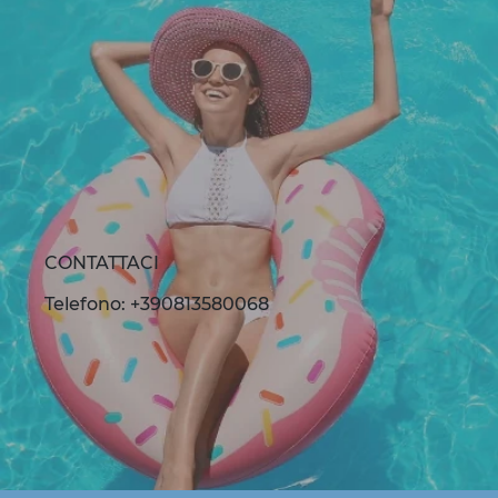
CONTATTACI
Telefono: +390813580068