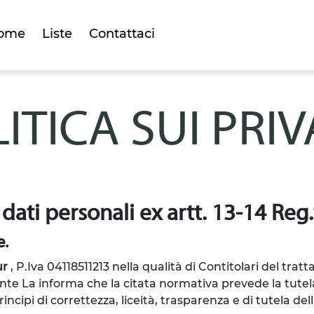
ome
Liste
Contattaci
ITICA SUI PRI
 dati personali ex artt. 13-14 Re
e.
ur
, P.Iva 04118511213
nella qualità di Contitolari del tratt
nte La informa che la citata normativa prevede la tutela
cipi di correttezza, liceità, trasparenza e di tutela della