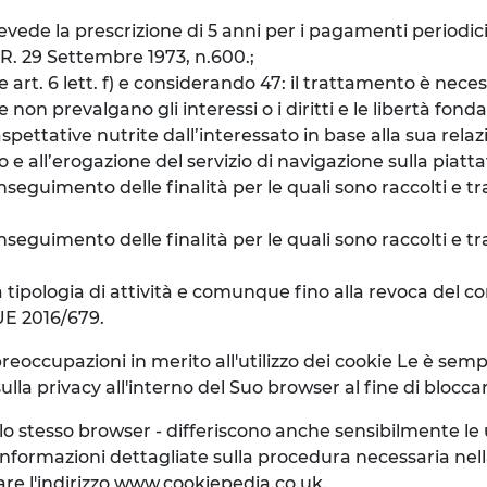
prevede la prescrizione di 5 anni per i pagamenti periodic
P.R. 29 Settembre 1973, n.600.;
e art. 6 lett. f) e considerando 47: il trattamento è nece
e non prevalgano gli interessi o i diritti e le libertà fo
spettative nutrite dall’interessato in base alla sua relazi
e all’erogazione del servizio di navigazione sulla piatt
seguimento delle finalità per le quali sono raccolti e tra
eguimento delle finalità per le quali sono raccolti e tra
a tipologia di attività e comunque fino alla revoca del con
 UE 2016/679.
preoccupazioni in merito all'utilizzo dei cookie Le è se
lla privacy all'interno del Suo browser al fine di blocca
llo stesso browser - differiscono anche sensibilmente l
nformazioni dettagliate sulla procedura necessaria nel
are l'indirizzo www.cookiepedia.co.uk.