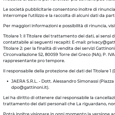
Le società pubblicitarie consentono inoltre di rinuncia
interrompe l'utilizzo e la raccolta di alcuni dati da parte
Per maggiori informazioni e possibilità di rinuncia, vis
Titolare 1: il Titolare del trattamento dei dati, ai sens
contattabile ai seguenti recapiti: E-mail: privacy@gat
Titolare 2: per la finalità di vendita dei servizi Gattin
Circonvallazione 52, 80059 Torre del Greco (NA); P. IVA
rappresentante pro tempore.
Il responsabile della protezione dei dati del Titolare 1 
JAERA S.R.L. - Dott. Alessandro Simonassi (Piazza D
dpo@gattinoni.it).
Lei ha diritto di ottenere dal responsabile la cancellazio
trattamento dei dati personali che La riguardano, nonché i
Potrà inoltre visionare in ogni momento la versione ag