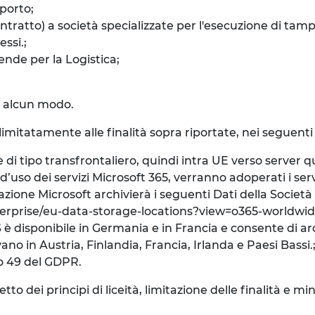
porto;
ntratto) a società specializzate per l'esecuzione di tam
ssi.;
ende per la Logistica;
in alcun modo.
 limitatamente alle finalità sopra riportate, nei seguenti 
i tipo transfrontaliero, quindi intra UE verso server q
’uso dei servizi Microsoft 365, verranno adoperati i serv
ituazione Microsoft archivierà i seguenti Dati della Societ
enterprise/eu-data-storage-locations?view=o365-worldwi
 è disponibile in Germania e in Francia e consente di arch
ano in Austria, Finlandia, Francia, Irlanda e Paesi Bassi.
olo 49 del GDPR.
 dei principi di liceità, limitazione delle finalità e mini