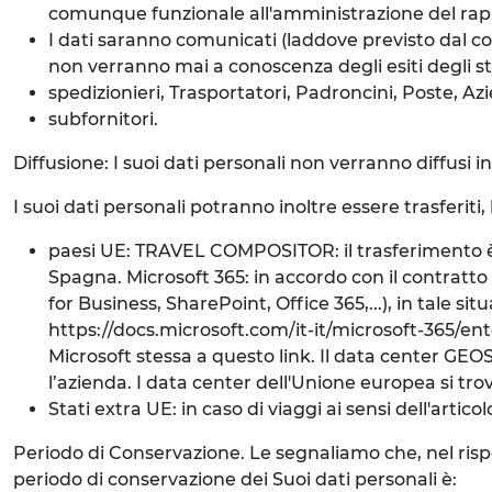
comunque funzionale all'amministrazione del rap
I dati saranno comunicati (laddove previsto dal co
non verranno mai a conoscenza degli esiti degli ste
spedizionieri, Trasportatori, Padroncini, Poste, Azi
subfornitori.
Diffusione: I suoi dati personali non verranno diffusi 
I suoi dati personali potranno inoltre essere trasferiti,
paesi UE: TRAVEL COMPOSITOR: il trasferimento è d
Spagna. Microsoft 365: in accordo con il contratto d
for Business, SharePoint, Office 365,...), in tale s
https://docs.microsoft.com/it-it/microsoft-365/
Microsoft stessa a questo link. Il data center GEOS
l’azienda. I data center dell'Unione europea si trov
Stati extra UE: in caso di viaggi ai sensi dell'artic
Periodo di Conservazione. Le segnaliamo che, nel rispetto
periodo di conservazione dei Suoi dati personali è: