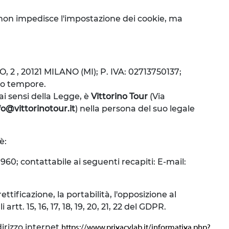
iò non impedisce l'impostazione dei cookie, ma
TO, 2 , 20121 MILANO (MI); P. IVA: 02713750137;
pro tempore.
 ai sensi della Legge, è
Vittorino Tour
(Via
fo@vittorinotour.it
) nella persona del suo legale
è:
960; contattabile ai seguenti recapiti: E-mail:
ettificazione, la portabilità, l'opposizione al
tt. 15, 16, 17, 18, 19, 20, 21, 22 del GDPR.
irizzo internet
https://www.privacylab.it/informativa.php?