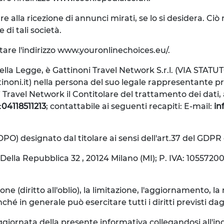
re alla ricezione di annunci mirati, se lo si desidera. C
 di tali società.
itare l'indirizzo www.youronlinechoices.eu/.
i della Legge, è Gattinoni Travel Network S.r.l. (VIA STATU
tinoni.it) nella persona del suo legale rappresentante 
oni Travel Network il Contitolare del trattamento dei dati,
:
04118511213
; contattabile ai seguenti recapiti: E-mail:
in
(DPO) designato dal titolare ai sensi dell'art.37 del GDPR 
ella Repubblica 32 , 20124 Milano (MI); P. IVA: 10557200
ne (diritto all'oblio), la limitazione, l'aggiornamento, la r
n generale può esercitare tutti i diritti previsti dagli ar
giornata della presente informativa collegandosi all'ind