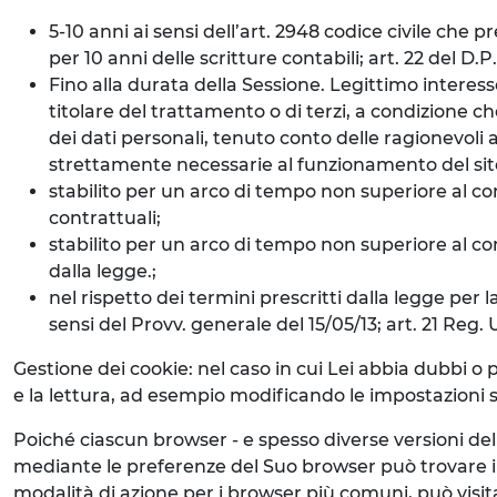
5-10 anni ai sensi dell’art. 2948 codice civile che 
per 10 anni delle scritture contabili; art. 22 del D.
Fino alla durata della Sessione. Legittimo interess
titolare del trattamento o di terzi, a condizione ch
dei dati personali, tenuto conto delle ragionevoli a
strettamente necessarie al funzionamento del sito 
stabilito per un arco di tempo non superiore al con
contrattuali;
stabilito per un arco di tempo non superiore al cons
dalla legge.;
nel rispetto dei termini prescritti dalla legge per l
sensi del Provv. generale del 15/05/13; art. 21 Reg.
Gestione dei cookie: nel caso in cui Lei abbia dubbi o 
e la lettura, ad esempio modificando le impostazioni su
Poiché ciascun browser - e spesso diverse versioni de
mediante le preferenze del Suo browser può trovare i
modalità di azione per i browser più comuni, può visit